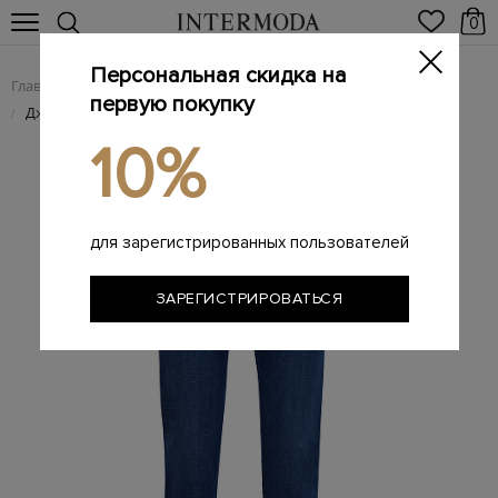
0
Персональная скидка на
Главная
Женщинам
Женская одежда
Женские джинсы
/
/
/
первую покупку
Джинсы прямого кроя на высокой посадке с разрезами
/
10%
для зарегистрированных пользователей
ЗАРЕГИСТРИРОВАТЬСЯ