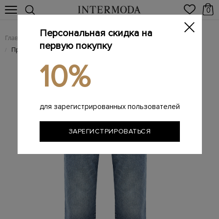
0
Персональная скидка на
Главная
Женщинам
Женская одежда
Женские джинсы
/
/
/
первую покупку
Прямые джинсы Tess из выбеленного денима
/
10%
для зарегистрированных пользователей
ЗАРЕГИСТРИРОВАТЬСЯ