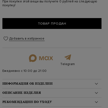
При покупке этой вещи вы получите 0 рублей на следующую
покупку!
ТОВАР ПРОДАН
Добавить в избранное
Telegram
Ежедневно с 10:00 до 21:00
ИНФОРМАЦИЯ ОБ ИЗДЕЛИИ
Материал: лен 65%, хлопок 34%, эластан 1%
ОПИСАНИЕ ИЗДЕЛИЯ
На модели: 176/84/59/87 на модели размер 40
Стиль: Прямые, Однотонный
Женские брюки Loose от Brunello Cucinelli созданы из легкой
РЕКОМЕНДАЦИИ ПО УХОДУ
Цвет: Синий
саржи в приглушенном синем оттенке. Минималистичный крой