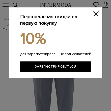
0
Персональная скидка на
Главная
Женщинам
Женская одежда
Женские брюки
/
/
/
первую покупку
Брюки Loose из льняной и хлопковой саржи с деталью
/
Мониль
10%
для зарегистрированных пользователей
ЗАРЕГИСТРИРОВАТЬСЯ