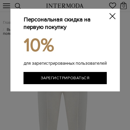
0
Персональная скидка на
Главная
Женщинам
Женская одежда
Женские брюки
/
/
/
первую покупку
Высокие брюки из мягкого хлопка с широким эластичным
/
поясом
10%
для зарегистрированных пользователей
ЗАРЕГИСТРИРОВАТЬСЯ