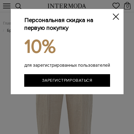
0
Персональная скидка на
Главная
Женщинам
Женская одежда
Женские брюки
/
/
/
первую покупку
Брюки из натуральной льняной ткани с защипами
/
10%
для зарегистрированных пользователей
ЗАРЕГИСТРИРОВАТЬСЯ