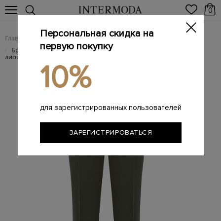
0
Персональная скидка на
Главная
Женщинам
Женская одежда
Женские брюки
/
/
/
первую покупку
Брюки в классическом стиле из хлопкового габардина и
/
лиоцелла
10%
для зарегистрированных пользователей
ЗАРЕГИСТРИРОВАТЬСЯ