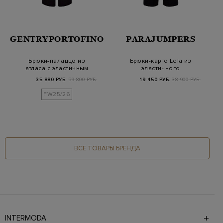
GENTRYPORTOFINO
PARAJUMPERS
Брюки-палаццо из
Брюки-карго Lela из
атласа с эластичным
эластичного
поясом и кулиской
хлопкового твила
35 880 РУБ.
59 800 РУБ.
19 450 РУБ.
38 900 РУБ.
FW25/26
ВСЕ ТОВАРЫ БРЕНДА
INTERMODA