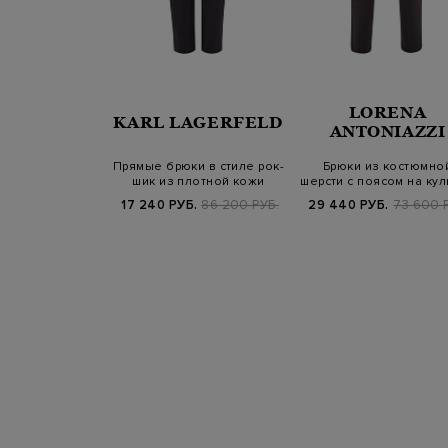
LORENA
A FILIPPI
KARL LAGERFELD
ANTONIAZZI
опка organic и
Прямые брюки в стиле рок-
Брюки из костюмно
с поясом на
шик из плотной кожи
шерсти с поясом на кул
лиске
ягненка
Б.
80 700 РУБ.
17 240 РУБ.
86 200 РУБ.
29 440 РУБ.
73 600 
SS25