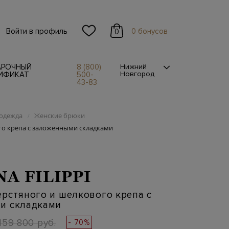
Войти в профиль
0 бонусов
0
АРОЧНЫЙ
8 (800)
Нижний
Новгород
ИФИКАТ
500-
43-83
одежда
Женские брюки
/
го крепа с заложенными складками
NA FILIPPI
рстяного и шелкового крепа с
и складками
159 800 руб.
- 70%