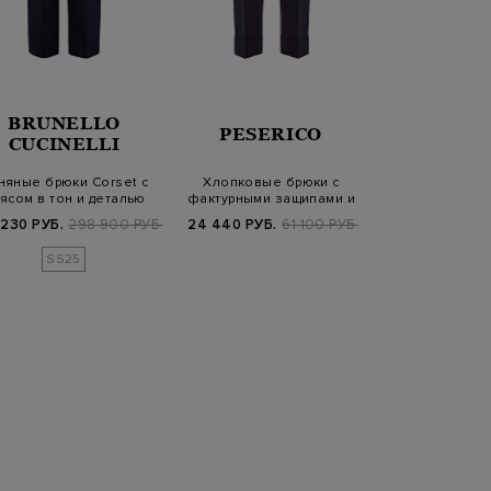
BRUNELLO
PESERICO
PARAJU
CUCINELLI
няные брюки Corset с
Хлопковые брюки с
Брюки Isidor 
ясом в тон и деталью
фактурными защипами и
разрезами и
Мониль
съемным поясом
логоти
 230 РУБ.
298 900 РУБ.
24 440 РУБ.
61 100 РУБ.
13 950 РУБ.
2
SS25
SS2