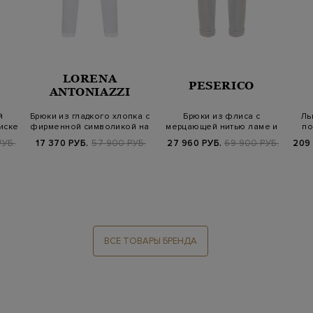
LORENA
PESERICO
ANTONIAZZI
й
Брюки из гладкого хлопка с
Брюки из флиса с
Ль
иске
фирменной символикой на
мерцающей нитью ламе и
по
шле…
цепочками
РУБ.
17 370 РУБ.
57 900 РУБ.
27 960 РУБ.
69 900 РУБ.
209
ВСЕ ТОВАРЫ БРЕНДА