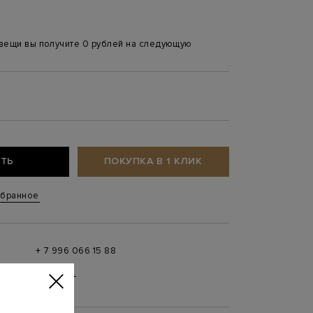
 вещи вы получите 0 рублей на следующую
ТЬ
ПОКУПКА В 1 КЛИК
збранное
+ 7 996 066 15 88
 в
MAX
,
Telegram
0 до 21:00)