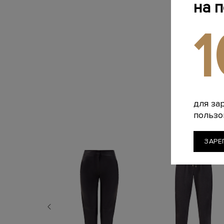
на 
для за
пользо
ЗАРЕ