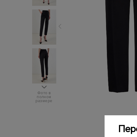
Фото в
полном
размере
Пер