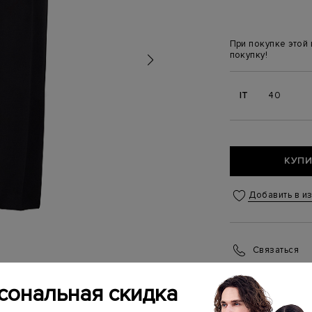
При покупке этой
покупку!
IT
40
КУПИ
Добавить в и
Связаться
Менеджер бутика
(ежедневно с 10:0
сональная скидка