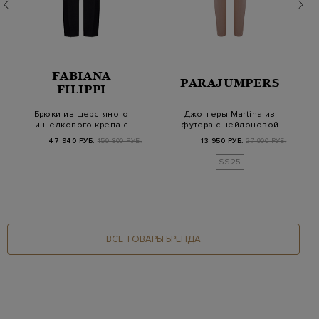
FABIANA
PARAJUMPERS
FILIPPI
Брюки из шерстяного
Джоггеры Martina из
и шелкового крепа с
футера с нейлоновой
заложенными ск…
отделкой и кул…
47 940 РУБ.
159 800 РУБ.
13 950 РУБ.
27 900 РУБ.
SS25
ВСЕ ТОВАРЫ БРЕНДА