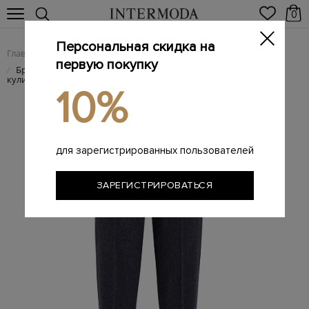
0
Персональная скидка на
Главная
Женщинам
Женская одежда
Женские брюки
/
/
/
первую покупку
Брюки из меланжевой шерсти и кашемира с поясом на
/
кулиске
10%
для зарегистрированных пользователей
ЗАРЕГИСТРИРОВАТЬСЯ