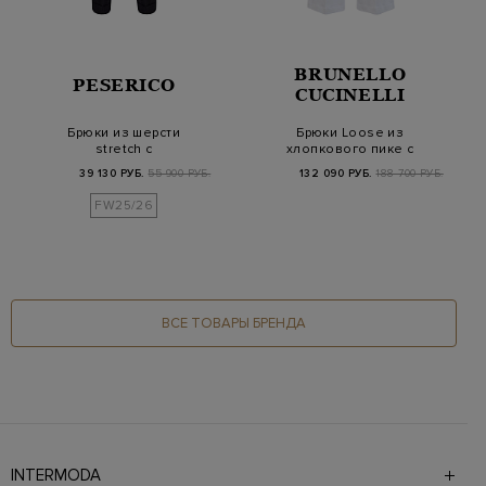
BRUNELLO
PESERICO
CUCINELLI
Брюки из шерсти
Брюки Loose из
stretch с
хлопкового пике с
заложенными
контрастной полосой
39 130 РУБ.
55 900 РУБ.
132 090 РУБ.
188 700 РУБ.
складками и отво…
FW25/26
ВСЕ ТОВАРЫ БРЕНДА
INTERMODA