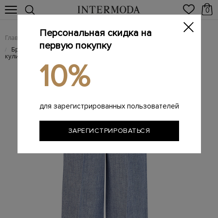
0
Персональная скидка на
Главная
Женщинам
Женская одежда
Женские брюки
/
/
/
первую покупку
Брюки из меланжевого льна и вискозы с трикотажной
/
кулиской
10%
для зарегистрированных пользователей
ЗАРЕГИСТРИРОВАТЬСЯ