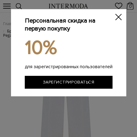
0
Персональная скидка на
Главная
Женщинам
Женская одежда
Женские брюки
/
/
/
первую покупку
Брюки из хлопкового габардина с двойными пуговицами
/
Pegaso
10%
для зарегистрированных пользователей
ЗАРЕГИСТРИРОВАТЬСЯ