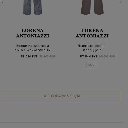
LORENA
LORENA
ANTONIAZZI
ANTONIAZZI
Брюки из хлопка и
Льняные брюки-
льна с жаккардовым
палаццо с
принтом Toile de…
фактурными
58 080 РУБ.
72 600 РУБ.
57 540 РУБ.
95 900 РУБ.
защипами и
символик…
SS25
ВСЕ ТОВАРЫ БРЕНДА