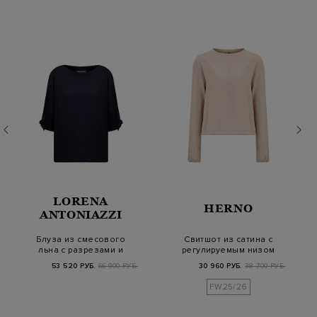
LORENA
HERNO
ANTONIAZZI
Блуза из смесового
Свитшот из сатина с
льна с разрезами и
регулируемым низом
завязками на рук…
на завязках
53 520 РУБ.
66 900 РУБ.
30 960 РУБ.
38 700 РУБ.
FW25/26