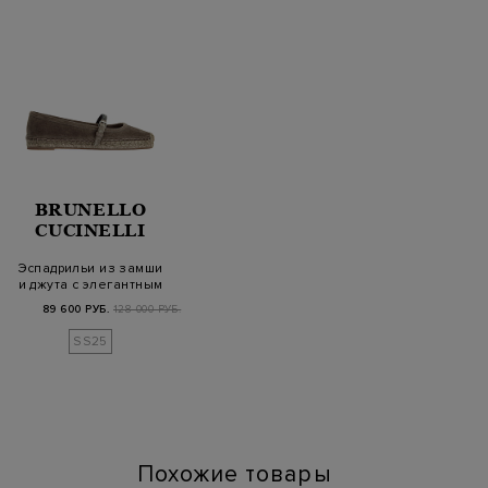
BRUNELLO
CUCINELLI
Эспадрильи из замши
и джута с элегантным
ремешком Мони…
89 600 РУБ.
128 000 РУБ.
SS25
Похожие товары