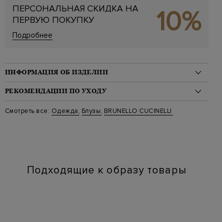
ПЕРСОНАЛЬНАЯ СКИДКА НА
10%
ПЕРВУЮ ПОКУПКУ
Подробнее
ИНФОРМАЦИЯ ОБ ИЗДЕЛИИ
Материал: шелк 100%
РЕКОМЕНДАЦИИ ПО УХОДУ
На модели: 175/82/60/91 на модели размер M
Цвет: Белый
Стирка: Стирка запрещена
Смотреть все:
Одежда
,
Блузы
,
BRUNELLO CUCINELLI
Артикул: mq999nl486 c6001
Отбеливание: Отбеливание запрещено
Длина изделия: 72
Сушка: Барабанная сушка запрещена
Химчистка: Деликатная сухая чистка для символа "P"
Глажение: Глажка при температуре подошвы утюга до 110
градусов
Подходящие к образу товары