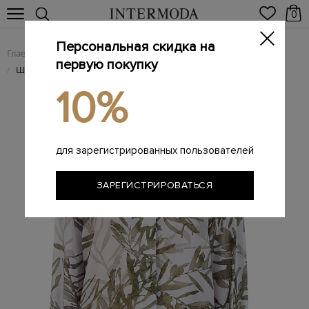
0
Персональная скидка на
Главная
Женщинам
Женская одежда
Женские блузы
/
/
/
первую покупку
Шелковая блуза с принтом Herbarium и манжетами Мониль
/
10%
для зарегистрированных пользователей
ЗАРЕГИСТРИРОВАТЬСЯ