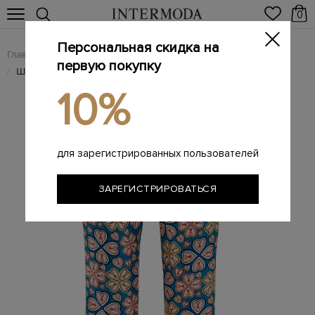
0
Персональная скидка на
Главная
Женщинам
Женская одежда
Женские брюки
/
/
/
первую покупку
Шелковые брюки ручной работы с принтом Lucky Clovers
/
10%
для зарегистрированных пользователей
ЗАРЕГИСТРИРОВАТЬСЯ