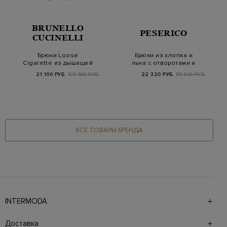
BRUNELLO
PESERICO
CUCINELLI
Брюки Loose
Брюки из хлопка и
Cigarette из дышащей
льна с отворотами и
саржи с тон…
поясом на кулиск…
21 100 РУБ.
105 500 РУБ.
22 320 РУБ.
55 800 РУБ.
ВСЕ ТОВАРЫ БРЕНДА
INTERMODA
Галерея бутиков INTERMODA представляет более 60
брендов на 4 этажах в самом центре города. На сайте
Доставка