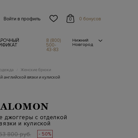
Войти в профиль
0 бонусов
0
АРОЧНЫЙ
8 (800)
Нижний
Новгород
ИФИКАТ
500-
43-83
одежда
Женские брюки
/
й английской вязки и кулиской
SALOMON
е джоггеры с отделкой
вязки и кулиской
53 800 руб.
- 50%