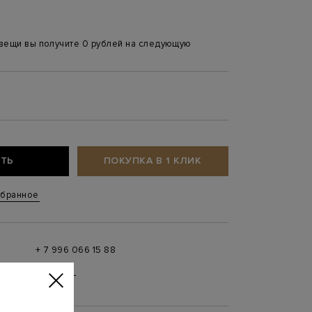
 вещи вы получите 0 рублей на следующую
ТЬ
ПОКУПКА В 1 КЛИК
збранное
+ 7 996 066 15 88
 в
MAX
,
Telegram
0 до 21:00)