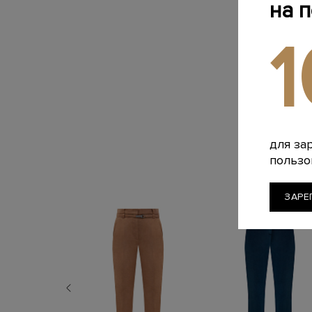
на 
для за
пользо
ЗАРЕ