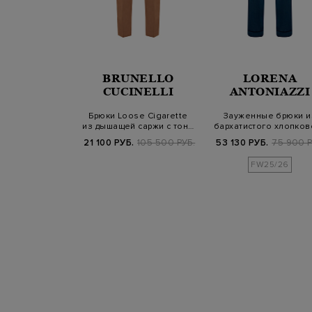
RENA
BRUNELLO
LORENA
NIAZZI
CUCINELLI
ANTONIAZZI
 меланжевой
Брюки Loose Cigarette
Зауженные брюки и
ясом на кулиске
из дышащей саржи с тон…
бархатистого хлопков
симво…
велюра
Б.
68 900 РУБ.
21 100 РУБ.
105 500 РУБ.
53 130 РУБ.
75 900 Р
25/26
FW25/26