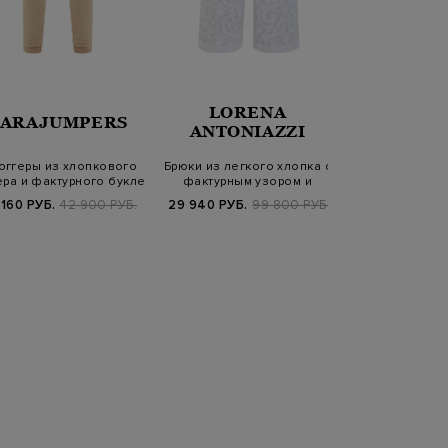
LORENA
LOR
PARAJUMPERS
ANTONIAZZI
ANTONI
оггеры из хлопкового
Брюки из легкого хлопка с
Брюки-ка
ра и фактурного букле
фактурным узором и
горнолыжном
с наш…
кулиской
регулируемым
 160 РУБ.
42 900 РУБ.
29 940 РУБ.
99 800 РУБ.
29 840 РУБ.
7