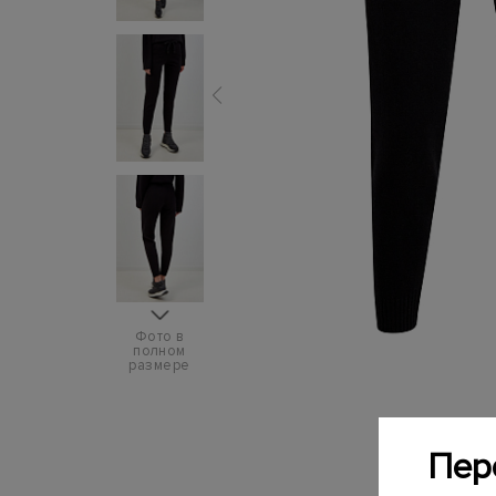
Фото в
полном
размере
Пер