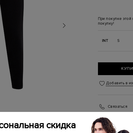
При покупке этой
покупку!
INT
S
КУПИ
Добавить в и
Связаться
Менеджер бутика
(ежедневно с 10:0
сональная скидка