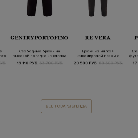
GENTRYPORTOFINO
RE VERA
з
Свободные брюки на
Брюки из мягкой
Дж
ого
высокой посадке из хлопка
кашемировой пряжи с
футе
и льна
поясом на кулиске
УБ.
19 110 РУБ.
63 700 РУБ.
20 580 РУБ.
68 600 РУБ.
17
ВСЕ ТОВАРЫ БРЕНДА