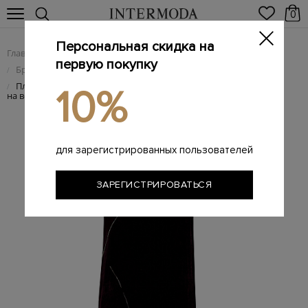
0
Персональная скидка на
Главная
Женщинам
Женская одежда
/
/
первую покупку
Брендовые женские платья
/
Платье из велюра с металлизированным узором и завязками
/
10%
на вороте
для зарегистрированных пользователей
ЗАРЕГИСТРИРОВАТЬСЯ