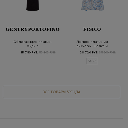
GENTRYPORTOFINO
FISICO
Облегающее платье-
Легкое платье из
миди с
вискозы, шелка и
асимметричным
хлопка с принтом
15 780 РУБ.
52 600 РУБ.
28 720 РУБ.
35 900 РУБ.
вырезом и завяз…
SS25
ВСЕ ТОВАРЫ БРЕНДА