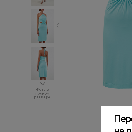
Фото в
полном
размере
Пер
на 