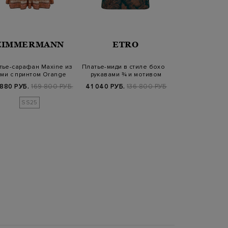
ZIMMERMANN
ETRO
GENTRYPO
тье-сарафан Maxine из
Платье-миди в стиле бохо с
Расклешенное
ми с принтом Orange
рукавами ¾ и мотивом
хлопка с широ
Paisley
пейсли
 880 РУБ.
169 800 РУБ.
41 040 РУБ.
136 800 РУБ.
83 900
SS25