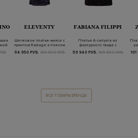
INO
ELEVENTY
FABIANA FILIPPI
ашка
Шелковое платье-макси с
Платье А-силуэта из
Пла
рной
принтом Ramage и поясом
фактурного твида с
ра
в тон
мерцающей нитью…
РУБ.
94 950 РУБ.
189 900 РУБ.
59 940 РУБ.
199 800 РУБ.
101
ВСЕ ТОВАРЫ БРЕНДА