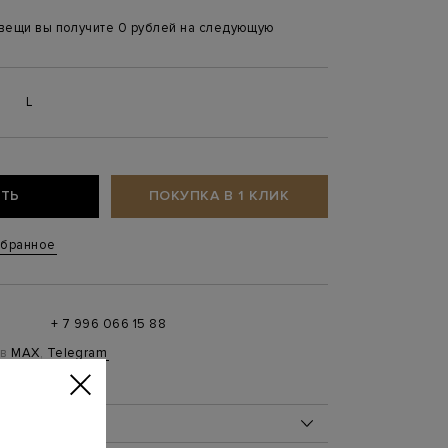
 вещи вы получите 0 рублей на следующую
L
ТЬ
ПОКУПКА В 1 КЛИК
збранное
+ 7 996 066 15 88
 в
MAX
,
Telegram
0 до 21:00)
ОБ ИЗДЕЛИИ