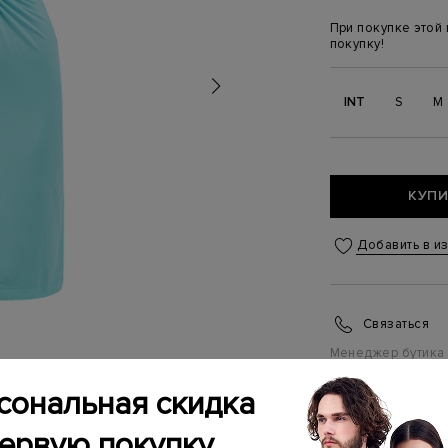
При покупке этой
покупку!
INT
S
M
КУПИ
Добавить в и
Связаться
Менеджер бутика
(ежедневно с 10:0
сональная скидка
ИНФОРМАЦИЯ 
первую покупку