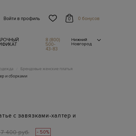
Войти в профиль
0 бонусов
0
АРОЧНЫЙ
8 (800)
Нижний
Новгород
ИФИКАТ
500-
43-83
одежда
Брендовые женские платья
/
тер и сборками
тье с завязками-халтер и
37 400 руб.
- 50%