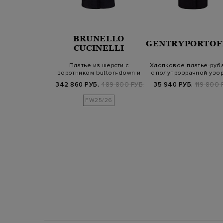
BRUNELLO
OROO
GENTRYPORTOF
CUCINELLI
ное платье-
Платье из шерсти с
Хлопковое платье-руб
с фигурными
воротником button-down и
с полупрозрачной узо
резами
вставками…
вста…
.
127 500 РУБ.
342 860 РУБ.
489 800 РУБ.
35 940 РУБ.
119 800 
FW25/26