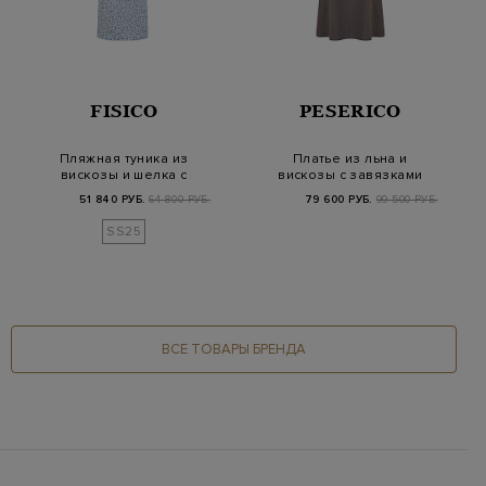
FISICO
PESERICO
Пляжная туника из
Платье из льна и
вискозы и шелка с
вискозы с завязками
флористическим при…
и деталями Punto…
51 840 РУБ.
64 800 РУБ.
79 600 РУБ.
99 500 РУБ.
SS25
ВСЕ ТОВАРЫ БРЕНДА