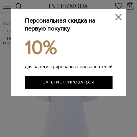
0
Персональная скидка на
Главная
Женщинам
Женская одежда
/
/
первую покупку
Брендовые женские платья
/
Платье из тонкого хлопка с фактурным узором и V-образным
/
10%
вырезом
для зарегистрированных пользователей
ЗАРЕГИСТРИРОВАТЬСЯ