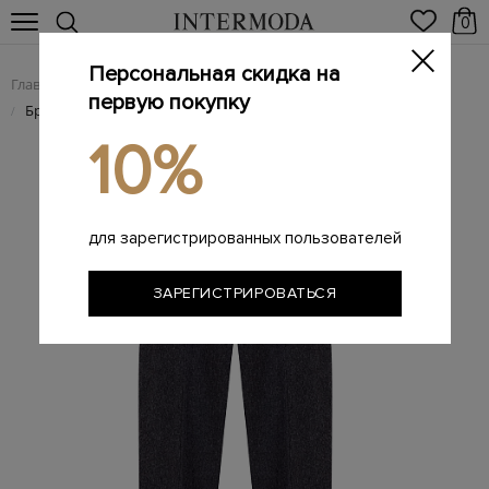
0
Персональная скидка на
Главная
Женщинам
Женская одежда
Женские брюки
/
/
/
первую покупку
Брюки зауженного кроя из шерсти с фактурной прострочкой
/
10%
для зарегистрированных пользователей
ЗАРЕГИСТРИРОВАТЬСЯ