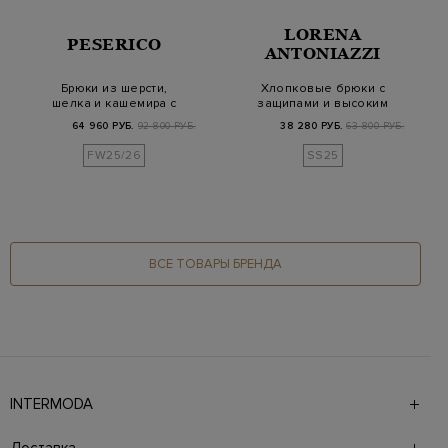
LORENA
PESERICO
ANTONIAZZI
Брюки из шерсти,
Хлопковые брюки с
шелка и кашемира с
защипами и высоким
окантовкой Punto L…
поясом на пуговиц…
64 960 РУБ.
92 800 РУБ.
38 280 РУБ.
63 800 РУБ.
FW25/26
SS25
ВСЕ ТОВАРЫ БРЕНДА
INTERMODA
Галерея бутиков INTERMODA представляет более 60
брендов на 4 этажах в самом центре города. На сайте
Доставка