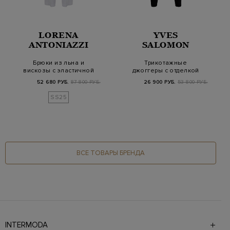
LORENA
YVES
ANTONIAZZI
SALOMON
Брюки из льна и
Трикотажные
вискозы с эластичной
джоггеры с отделкой
вставкой на поясе
английской вязки и
52 680 РУБ.
87 800 РУБ.
26 900 РУБ.
53 800 РУБ.
кул…
SS25
ВСЕ ТОВАРЫ БРЕНДА
INTERMODA