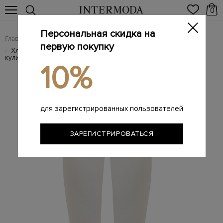
0
Персональная скидка на
Главная
Женщинам
Женская одежда
Женские брюки
/
/
/
первую покупку
Хлопковые брюки-джоггеры с поясом на регулируемой
/
кулиске
10%
для зарегистрированных пользователей
ЗАРЕГИСТРИРОВАТЬСЯ