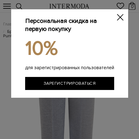
0
Персональная скидка на
Главная
Женщинам
Женская одежда
Женские брюки
/
/
/
первую покупку
Брюки из костюмной шерсти с ювелирными цепочками
/
Punto Luce
10%
для зарегистрированных пользователей
ЗАРЕГИСТРИРОВАТЬСЯ