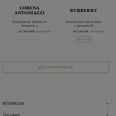
LORENA
BURBERRY
ANTONIAZZI
Зауженные брюки из
Хлопковые джоггеры
вискозы с
с вышивкой
трикотажной деталью
Equestrian Knight
22 240 РУБ.
55 600 РУБ.
78 320 РУБ.
97 900 РУБ.
Design
FW25/26
ВСЕ ТОВАРЫ БРЕНДА
INTERMODA
Галерея бутиков INTERMODA представляет более 60
брендов на 4 этажах в самом центре города. На сайте
Доставка