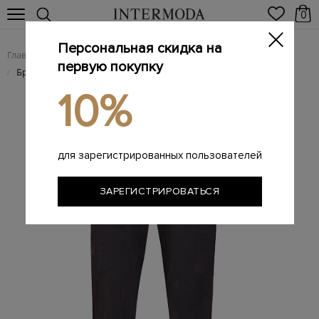
0
Персональная скидка на
Главная
Женщинам
Женская одежда
Женские брюки
/
/
/
первую покупку
Брюки из костюмной шерсти с поясом на кулиске
/
10%
для зарегистрированных пользователей
ЗАРЕГИСТРИРОВАТЬСЯ