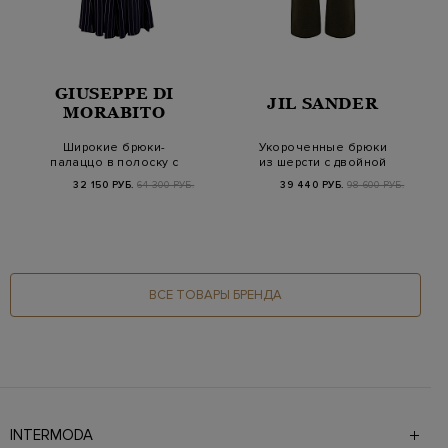
GIUSEPPE DI
JIL SANDER
MORABITO
Широкие брюки-
Укороченные брюки
палаццо в полоску с
из шерсти с двойной
фактурными
застежкой на кно…
32 150 РУБ.
64 300 РУБ.
39 440 РУБ.
98 600 РУБ.
защипами
ВСЕ ТОВАРЫ БРЕНДА
INTERMODA