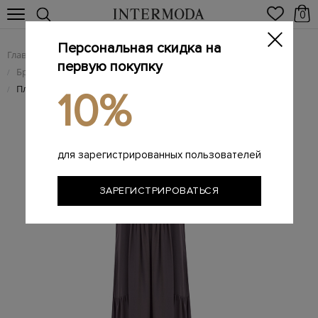
0
Персональная скидка на
Главная
Женщинам
Женская одежда
/
/
первую покупку
Брендовые женские платья
/
Платье из жоржета с мерцающими цепочками Punto Luce
/
10%
для зарегистрированных пользователей
ЗАРЕГИСТРИРОВАТЬСЯ