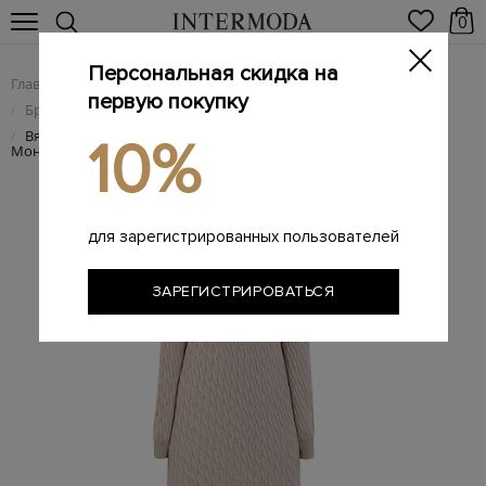
0
Персональная скидка на
Главная
Женщинам
Женская одежда
/
/
первую покупку
Брендовые женские платья
/
Вязаное платье из шерсти, кашемира и шелка с цепочкой
/
10%
Мониль
для зарегистрированных пользователей
ЗАРЕГИСТРИРОВАТЬСЯ