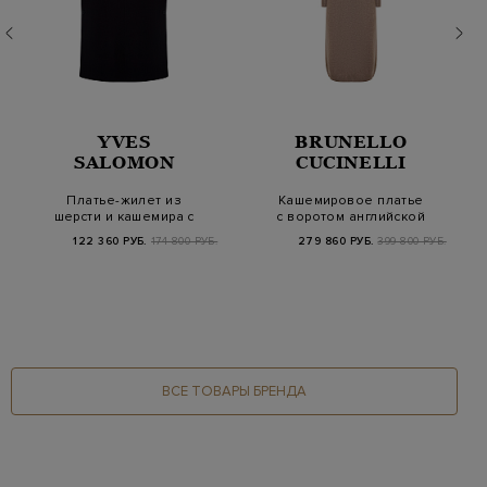
YVES
BRUNELLO
SALOMON
CUCINELLI
Платье-жилет из
Кашемировое платье
шерсти и кашемира с
с воротом английской
разрезами на пугов…
вязки и цепочк…
122 360 РУБ.
174 800 РУБ.
279 860 РУБ.
399 800 РУБ.
ВСЕ ТОВАРЫ БРЕНДА