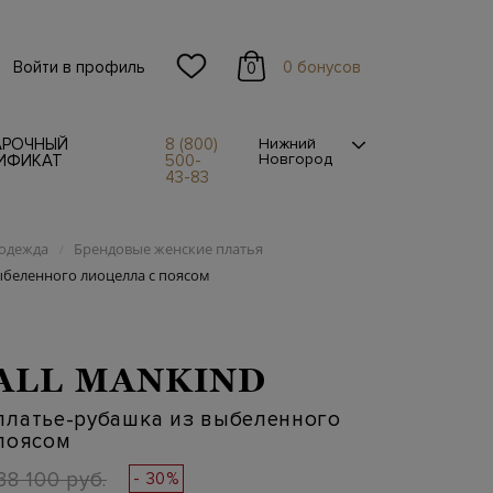
Войти в профиль
0 бонусов
0
АРОЧНЫЙ
8 (800)
Нижний
Новгород
ИФИКАТ
500-
43-83
одежда
Брендовые женские платья
/
ыбеленного лиоцелла с поясом
 ALL MANKIND
платье-рубашка из выбеленного
поясом
38 100 руб.
- 30%