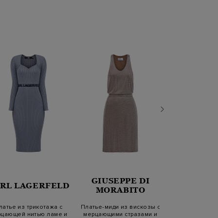
GIUSEPPE DI
RL LAGERFELD
MORABITO
FABIANA 
латье из трикотажа с
Платье-миди из вискозы с
цающей нитью ламе и
мерцающими стразами и