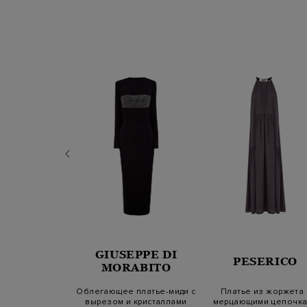
GIUSEPPE DI
SICO
PESERICO
MORABITO
 рубашка из
Облегающее платье-миди с
Платье из жоржета 
олокна рами с
вырезом и кристаллами
мерцающими цепочк