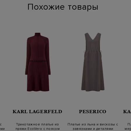
Похожие товары
KARL LAGERFELD
PESERICO
KA
с
Трикотажное платье из
Платье из льна и вискозы с
П
ами
пряжи EcoVero с поясом
завязками и деталями
мер