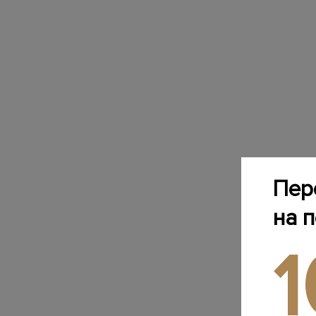
Пер
на 