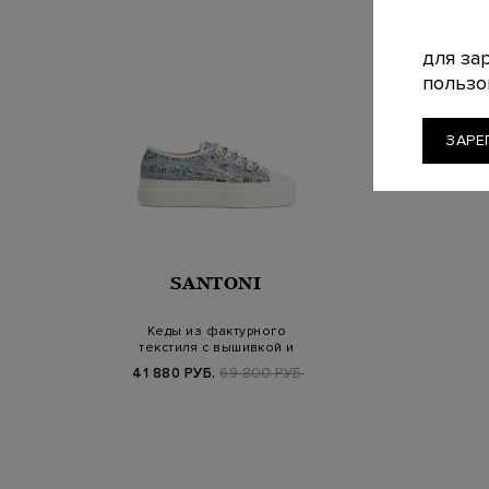
для за
пользо
ЗАРЕ
SANTONI
Кеды из фактурного
текстиля с вышивкой и
литой подошво…
41 880 РУБ.
69 800 РУБ.