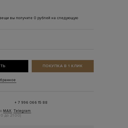
 вещи вы получите 0 рублей на следующую
ТЬ
ПОКУПКА В 1 КЛИК
збранное
+ 7 996 066 15 88
 в
MAX
,
Telegram
0 до 21:00)