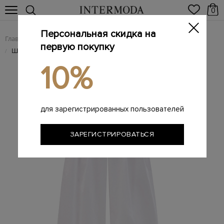
0
Персональная скидка на
Главная
Женщинам
Женская одежда
Женские брюки
/
/
/
первую покупку
Широкие брюки в стиле leisure из хлопка на высокой посадке
/
10%
для зарегистрированных пользователей
ЗАРЕГИСТРИРОВАТЬСЯ