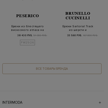
BRUNELLO
PESERICO
CUCINELLI
Брюки из блестящего
Брюки Sartorial Track
вискозного атласа на
из шерсти и
высокой посад…
хлопкового джерси
38 430 РУБ.
54 900 РУБ.
33 560 РУБ.
167 800 РУБ.
в…
FW25/26
ВСЕ ТОВАРЫ БРЕНДА
INTERMODA