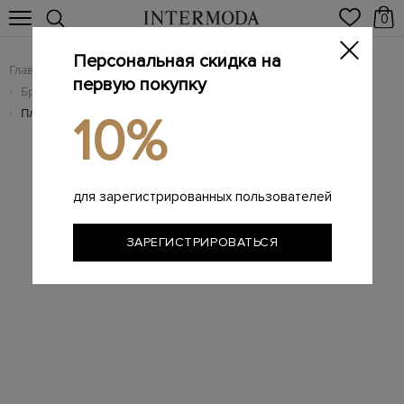
0
Персональная скидка на
Главная
Женщинам
Брендовые женские аксессуары
/
/
первую покупку
Брендовые женские головные уборы
/
Плетеная шляпа из конопляного волокна с широкой лентой
/
10%
для зарегистрированных пользователей
ЗАРЕГИСТРИРОВАТЬСЯ