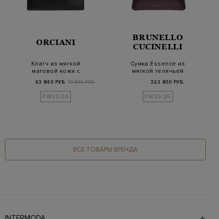
BRUNELLO
ORCIANI
CUCINELLI
Клатч из мягкой
Сумка Essence из
матовой кожи с
мягкой телячьей
мерцающими
кожи с отделкой
63 840 РУБ.
79 800 РУБ.
323 800 РУБ.
цепочками
Монил…
FW25/26
FW25/26
ВСЕ ТОВАРЫ БРЕНДА
INTERMODA