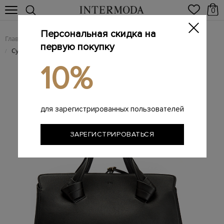
0
Персональная скидка на
Главная
Женщинам
Женские сумки из натуральной кожи
/
/
первую покупку
Сумка-тоут из матовой телячьей кожи с логотипом
/
10%
для зарегистрированных пользователей
ЗАРЕГИСТРИРОВАТЬСЯ