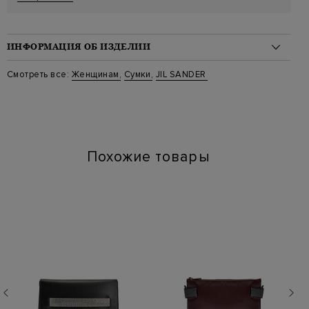
ИНФОРМАЦИЯ ОБ ИЗДЕЛИИ
Материал: кожа 100%
Смотреть все:
Женщинам
,
Сумки
,
JIL SANDER
Стиль: Сумки-тоут
Цвет: Черный
Артикул: j07wc0034_001
Параметры изделия: 35х32х18
Похожие товары