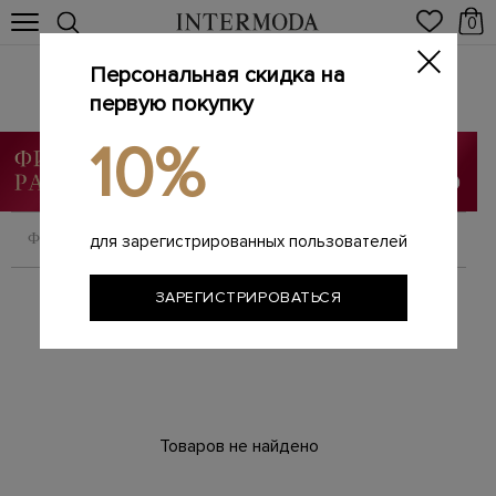
0
Персональная скидка на
KENZO
Главная
первую покупку
Женщинам
Бренды
KENZO
/
/
/
10%
ФИЛЬТРОВАТЬ
СОРТИРОВАТЬ
для зарегистрированных пользователей
ЗАРЕГИСТРИРОВАТЬСЯ
Товаров не найдено