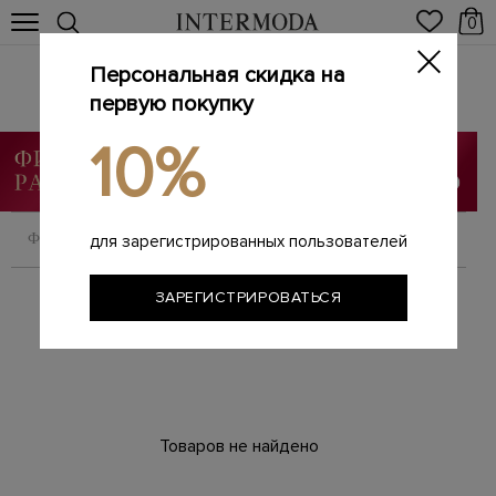
0
Персональная скидка на
LA PERLA
Главная
первую покупку
Женщинам
Бренды
LA PERLA
/
/
/
10%
ФИЛЬТРОВАТЬ
СОРТИРОВАТЬ
для зарегистрированных пользователей
ЗАРЕГИСТРИРОВАТЬСЯ
Товаров не найдено