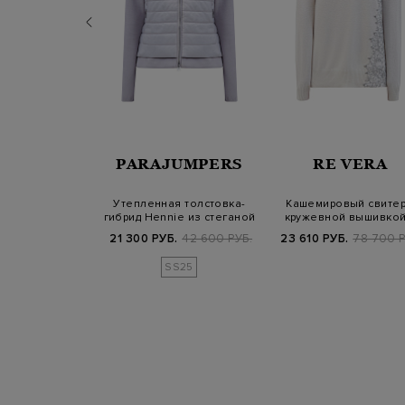
SANDER
PARAJUMPERS
RE VERA
й свитер из
Утепленная толстовка-
Кашемировый свитер
 разрезом на
гибрид Hennie из стеганой
кружевной вышивкой
пинке
тафты и…
мерцающей ни…
Б.
169 800 РУБ.
21 300 РУБ.
42 600 РУБ.
23 610 РУБ.
78 700 Р
25/26
SS25