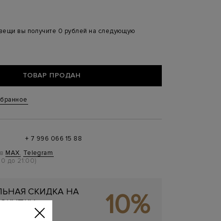
 вещи вы получите 0 рублей на следующую
ТОВАР ПРОДАН
збранное
+ 7 996 066 15 88
 в
MAX
,
Telegram
0 до 21:00)
ЬНАЯ СКИДКА НА
10%
ОКУПКУ