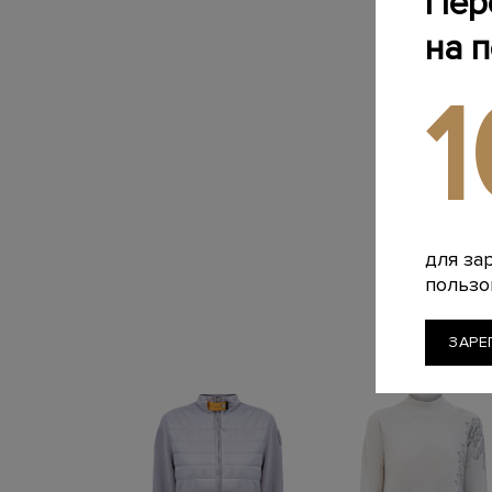
Пер
на 
для за
пользо
ЗАРЕ