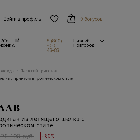
Войти в профиль
0 бонусов
0
АРОЧНЫЙ
8 (800)
Нижний
Новгород
ИФИКАТ
500-
43-83
одежда
Женский трикотаж
/
елка с принтом в тропическом стиле
SAAB
рдиган из летящего шелка с
ропическом стиле
128 400 руб.
- 80%