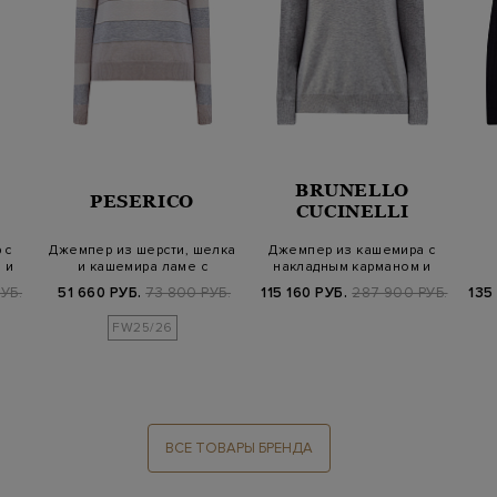
BRUNELLO
PESERICO
CUCINELLI
 с
Джемпер из шерсти, шелка
Джемпер из кашемира с
 и
и кашемира ламе с
накладным карманом и
цепочками
вышивкой Мо…
УБ.
51 660 РУБ.
73 800 РУБ.
115 160 РУБ.
287 900 РУБ.
135
FW25/26
ВСЕ ТОВАРЫ БРЕНДА