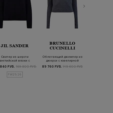
BRUNELLO
JIL SANDER
PARAJU
CUCINELLI
Свитер из шерсти
Облегающий джемпер из
Толстовка May
английской вязки с
джерси с ювелирной
хлопка и б
разрезом
окантовкой Мо…
вышивко
 840 РУБ.
169 800 РУБ.
89 760 РУБ.
149 600 РУБ.
19 900 РУБ.
3
FW25/26
SS2