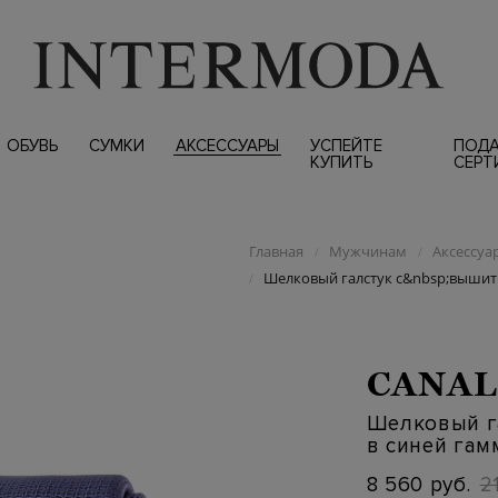
ОБУВЬ
СУМКИ
АКСЕССУАРЫ
УСПЕЙТЕ
ПОД
КУПИТЬ
СЕРТ
Главная
Мужчинам
Аксессуа
/
/
Шелковый галстук с&nbsp;вышит
/
CANAL
Шелковый г
в синей гам
8 560 руб.
2