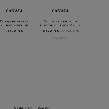
CANALI
CANALI
CANA
Галстук из шелка с
Галстук из шелкового
Шелковый г
минималистичным
жаккарда с вышивкой в 3D-
принтом в жа
аккардовым узором
технике
техни
21 300 РУБ.
18 320 РУБ.
22 900 РУБ.
23 100
FW25/26
Master Card
Maestro