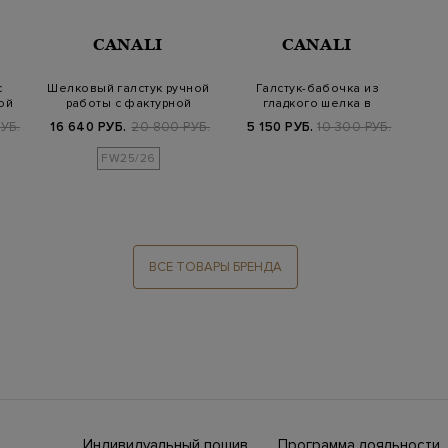
CANALI
CANALI
с
Шелковый галстук ручной
Галстук-бабочка из
ой
работы с фактурной
гладкого шелка в
вышивкой
классическом стиле
ж
УБ.
16 640 РУБ.
20 800 РУБ.
5 150 РУБ.
10 300 РУБ.
FW25/26
ВСЕ ТОВАРЫ БРЕНДА
Индивидуальный пошив
Программа лояльности