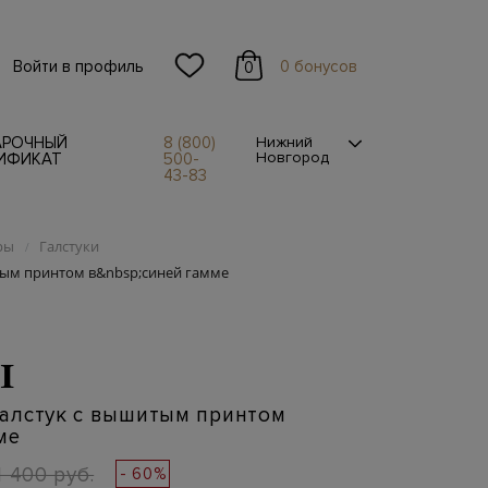
Войти в профиль
0 бонусов
0
АРОЧНЫЙ
8 (800)
Нижний
Новгород
ИФИКАТ
500-
43-83
ры
Галстуки
/
ым принтом в&nbsp;синей гамме
I
алстук с вышитым принтом
ме
1 400 руб.
- 60%