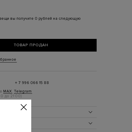
 вещи вы получите 0 рублей на следующую
ТОВАР ПРОДАН
збранное
+ 7 996 066 15 88
 в
MAX
,
Telegram
0 до 21:00)
ОБ ИЗДЕЛИИ
100%
ДЕЛИЯ