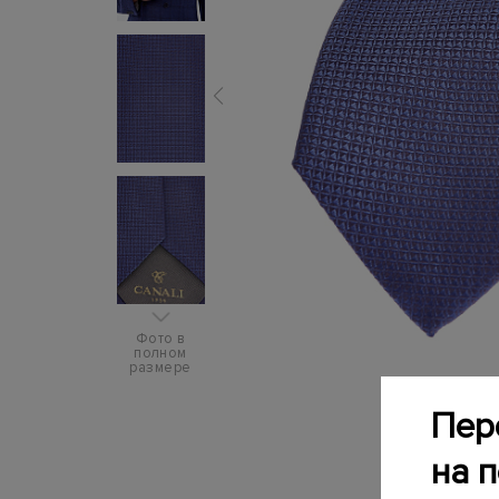
Фото в
полном
размере
Пер
на 