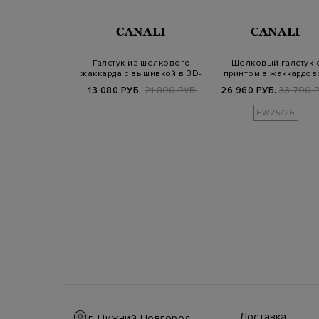
NALI
CANALI
CANALI
алстук ручной
Галстук из шелкового
Шелковый галстук 
з фактурного
жаккарда с вышивкой в 3D-
принтом в жаккардов
ккарда
технике
технике
Б.
22 900 РУБ.
13 080 РУБ.
21 800 РУБ.
26 960 РУБ.
33 700 Р
25/26
FW25/26
Доставка
г. Нижний Новгород