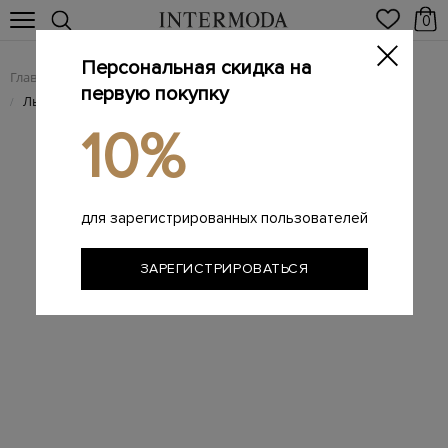
0
Персональная скидка на
Главная
Мужчинам
Аксессуары
Головные уборы
/
/
/
первую покупку
Льняная кепка с плотным козырьком
/
10%
для зарегистрированных пользователей
ЗАРЕГИСТРИРОВАТЬСЯ