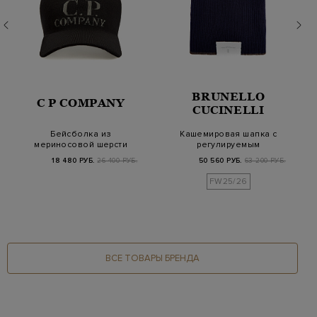
BRUNELLO
C P COMPANY
CUCINELLI
Бейсболка из
Кашемировая шапка с
мериносовой шерсти
регулируемым
с контрастным
контрастным
18 480 РУБ.
26 400 РУБ.
50 560 РУБ.
63 200 РУБ.
логотипо…
отворотом
FW25/26
ВСЕ ТОВАРЫ БРЕНДА