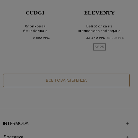
CUDGI
ELEVENTY
Хлопковая
Бейсболка из
бейсболка с
шелкового габардина
объемным вышитым
и хлопка с объемным
9 800 РУБ.
32 340 РУБ.
53 900 РУБ.
логотипом
л…
SS25
ВСЕ ТОВАРЫ БРЕНДА
INTERMODA
Галерея бутиков INTERMODA представляет более 60
брендов на 4 этажах в самом центре города. На сайте
Доставка