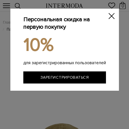
0
Персональная скидка на
Главная
Мужчинам
Аксессуары
Головные уборы
/
/
/
первую покупку
Панама из водостойкой хлопковой ткани Ba-Tic с логотипом
/
10%
для зарегистрированных пользователей
ЗАРЕГИСТРИРОВАТЬСЯ