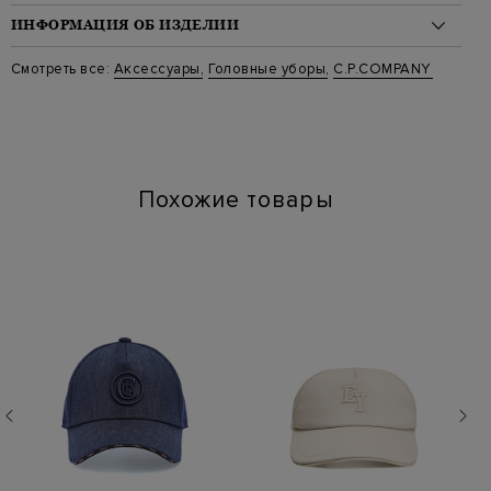
ИНФОРМАЦИЯ ОБ ИЗДЕЛИИ
Материал: хлопок 100%
Смотреть все:
Аксессуары
,
Головные уборы
,
C.P.COMPANY
Стиль: Панамы
Цвет: Коричневый
Артикул: 14cmac169a 339
Похожие товары