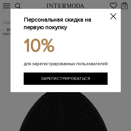
0
Персональная скидка на
Главная
Мужчинам
Аксессуары
Головные уборы
/
/
/
первую покупку
Вязаная шапка-бини из фактурной смесовой шерсти с
/
патчем
10%
для зарегистрированных пользователей
ЗАРЕГИСТРИРОВАТЬСЯ