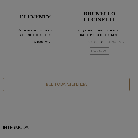
BRUNELLO
ELEVENTY
CUCINELLI
Кепка-коппола из
Двухцветная шапка из
плетеного хлопка
кашемира в технике
Platinum
английской вяз…
36 800 РУБ.
50 560 РУБ.
63 200 РУБ.
FW25/26
ВСЕ ТОВАРЫ БРЕНДА
INTERMODA
Галерея бутиков INTERMODA представляет более 60