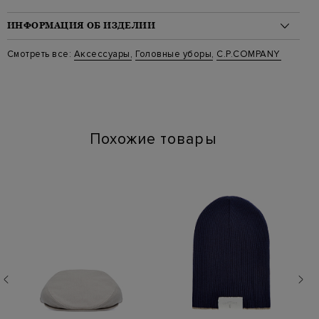
ИНФОРМАЦИЯ ОБ ИЗДЕЛИИ
Материал: полиэстер 58%, шерсть 34%, полиамид 8%
Смотреть все:
Аксессуары
,
Головные уборы
,
C.P.COMPANY
Стиль: Шапки
Цвет: Черный
Артикул: 17cmac300 999
Похожие товары