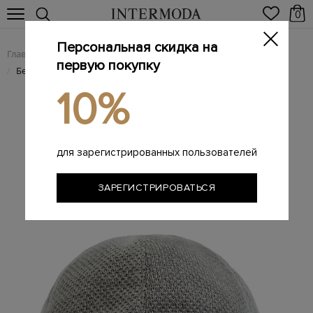
0
Персональная скидка на
Главная
Мужчинам
Аксессуары
Головные уборы
/
/
/
первую покупку
Бейсболка из кашемировой пряжи плотной вязки
/
10%
для зарегистрированных пользователей
ЗАРЕГИСТРИРОВАТЬСЯ