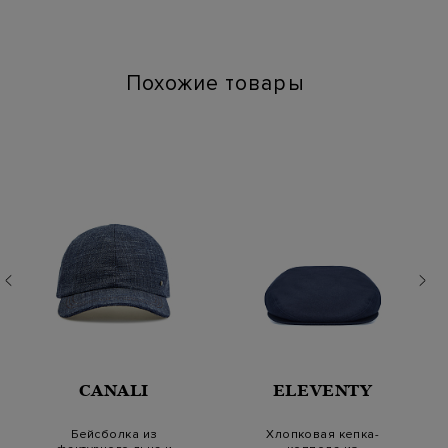
горизонтальной плоскости в расправленном состоянии
Химчистка: Деликатная сухая чистка для символа "P"
Глажение: Глажка при температуре подошвы утюга до 110
градусов
Похожие товары
CANALI
ELEVENTY
Бейсболка из
Хлопковая кепка-