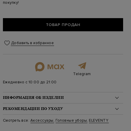
покупку!
ТОВАР ПРОДАН
Добавить в избранное
Telegram
Ежедневно с 10:00 до 21:00
ИНФОРМАЦИЯ ОБ ИЗДЕЛИИ
Материал: кашемир 100%
РЕКОМЕНДАЦИИ ПО УХОДУ
Стиль: Бейсболки
Цвет: Серый
Стирка: Ручная стирка при температуре воды до 40 градусов
Смотреть все:
Аксессуары
,
Головные уборы
,
ELEVENTY
Артикул: f77cplf02 tes0f061 07
Отбеливание: Отбеливание запрещено
Сушка: Барабанная сушка запрещена, Сушка на