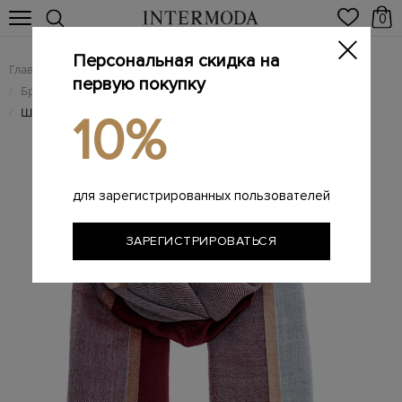
0
Персональная скидка на
Главная
Мужчинам
Аксессуары
/
/
первую покупку
Брендовые мужские шарфы
/
Шарф из кашемира и шелка с бахромой
/
10%
для зарегистрированных пользователей
ЗАРЕГИСТРИРОВАТЬСЯ