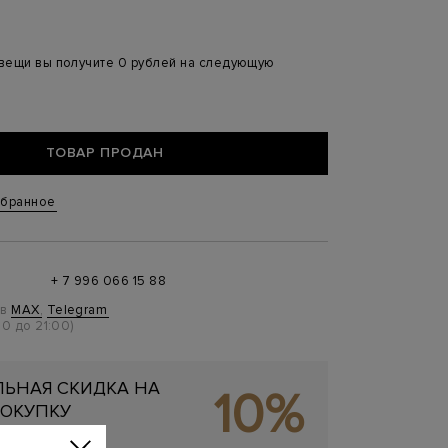
 вещи вы получите 0 рублей на следующую
ТОВАР ПРОДАН
збранное
+ 7 996 066 15 88
 в
MAX
,
Telegram
0 до 21:00)
ЬНАЯ СКИДКА НА
10%
ОКУПКУ