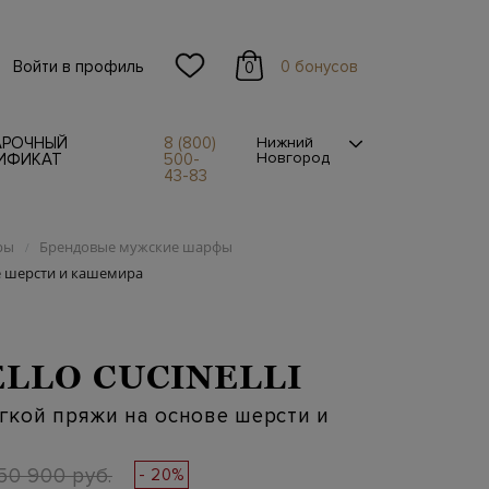
Войти в профиль
0 бонусов
0
АРОЧНЫЙ
8 (800)
Нижний
Новгород
ИФИКАТ
500-
43-83
ры
Брендовые мужские шарфы
/
е шерсти и кашемира
LLO CUCINELLI
гкой пряжи на основе шерсти и
50 900 руб.
- 20%