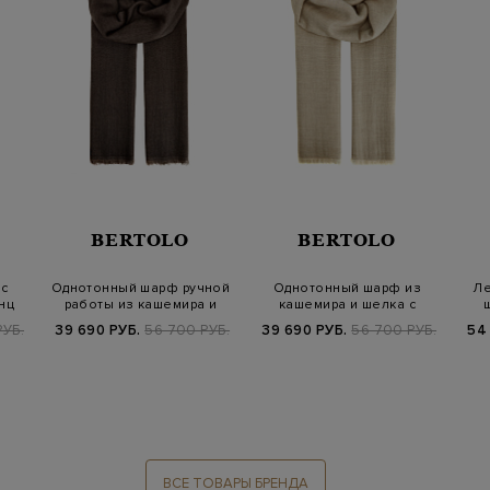
BERTOLO
BERTOLO
с
Однотонный шарф ручной
Однотонный шарф из
Ле
нц
работы из кашемира и
кашемира и шелка с
шелка
короткой бахромо…
РУБ.
39 690 РУБ.
56 700 РУБ.
39 690 РУБ.
56 700 РУБ.
54
ВСЕ ТОВАРЫ БРЕНДА