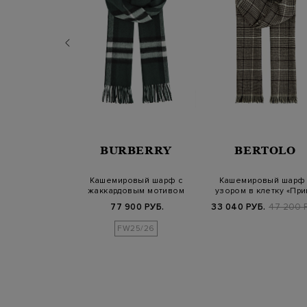
NELLO
BURBERRY
BERTOLO
INELLI
з шерсти и
Кашемировый шарф с
Кашемировый шарф 
с контрастной
жаккардовым мотивом
узором в клетку «При
ой-селви…
Burberry Check
Уэльский»
Б.
79 800 РУБ.
77 900 РУБ.
33 040 РУБ.
47 200 
FW25/26