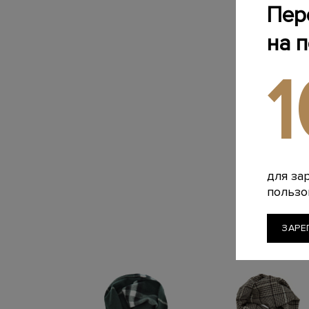
Пер
на 
для за
пользо
ЗАРЕ