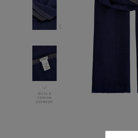
Фото в
полном
размере