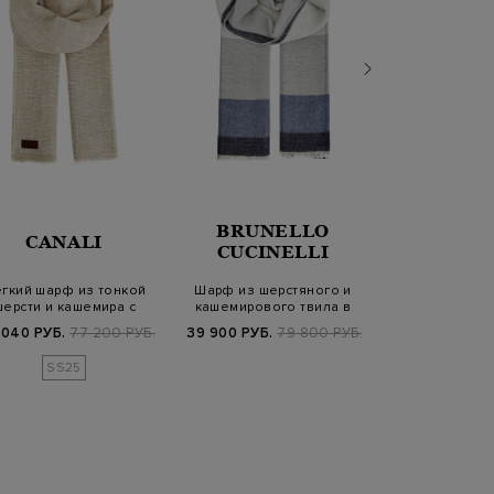
BRUNELLO
CANALI
CANA
CUCINELLI
гкий шарф из тонкой
Шарф из шерстяного и
Шарф из шерст
шерсти и кашемира с
кашемирового твила в
с принтом в 
кожаной наши…
клетку
нашив
 040 РУБ.
77 200 РУБ.
39 900 РУБ.
79 800 РУБ.
21 420 РУБ.
3
SS25