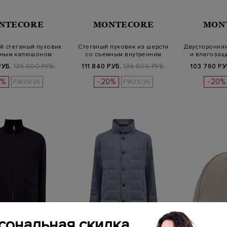
NTECORE
MONTECORE
MON
й стеганый пуховик
Стеганый пуховик из шерсти
Двусторонняя
мным капюшоном
со съемным внутренним
и влагозащ
жилет…
РУБ.
139 800 РУБ.
111 840 РУБ.
139 800 РУБ.
103 760 РУ
0%
-20%
-20%
FW25/26
FW25/26
сональная скидка