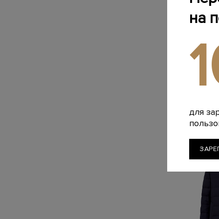
на 
MO
Бомбер из
Aerotwill
87 840 
для за
-2
пользо
ЗАРЕ