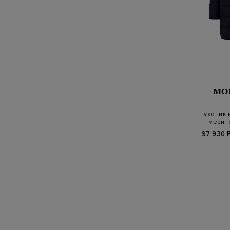
MO
Пуховик 
мерин
н
97 930 