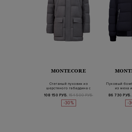
MONTECORE
MONT
Стеганый пуховик из
Пуховый бомб
шерстяного габардина с
из меха 
потайной ку…
капю
108 150 РУБ.
154 500 РУБ.
86 730 РУБ.
-30%
-