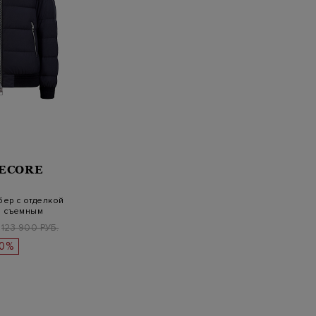
ECORE
ер с отделкой
и съемным
шоном
123 900 РУБ.
30%