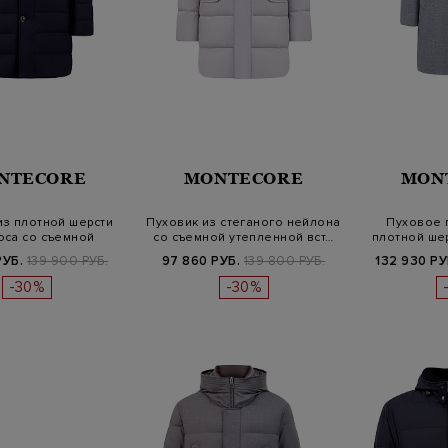
NTECORE
MONTECORE
MON
из плотной шерсти
Пуховик из стеганого нейлона
Пуховое п
оса со съемной
со съемной утепленной вст…
плотной ше
ейлонов…
РУБ.
139 900 РУБ.
97 860 РУБ.
139 800 РУБ.
132 930 РУ
-30%
-30%