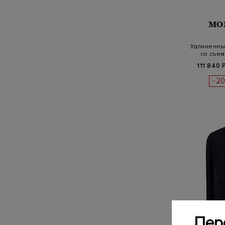
MO
Удлиненны
со съе
111 840 
-2
Пер