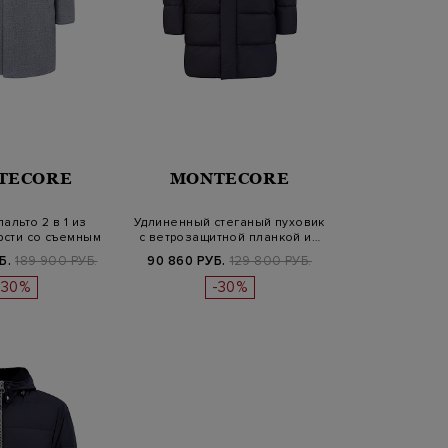
TECORE
MONTECORE
альто 2 в 1 из
Удлиненный стеганый пуховик
рсти со съемным
с ветрозащитной планкой и…
капю…
Б.
189 900 РУБ.
90 860 РУБ.
129 800 РУБ.
-30%
-30%