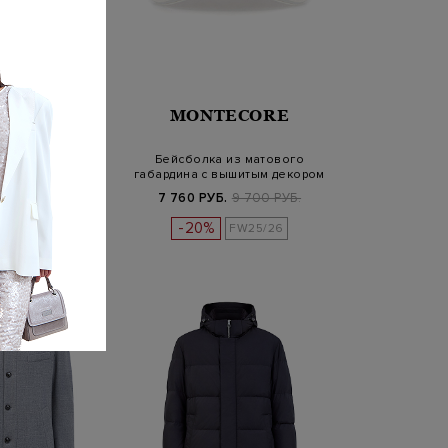
TECORE
MONTECORE
я бейсболка из
Бейсболка из матового
 габардина с
габардина с вышитым декором
шивкой
Б.
9 700 РУБ.
7 760 РУБ.
9 700 РУБ.
-20%
FW25/26
FW25/26