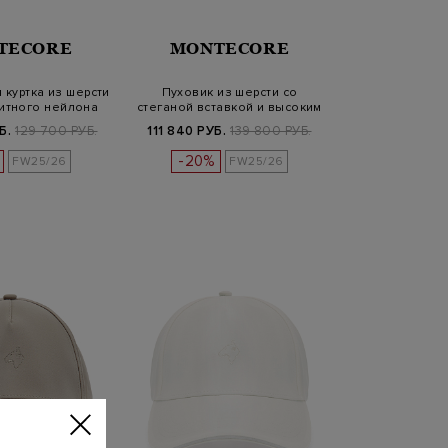
TECORE
MONTECORE
 куртка из шерсти
Пуховик из шерсти со
итного нейлона
стеганой вставкой и высоким
ворот…
Б.
129 700 РУБ.
111 840 РУБ.
139 800 РУБ.
-20%
FW25/26
FW25/26