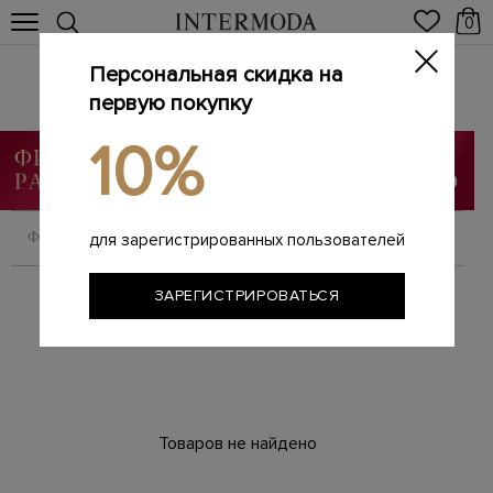
0
Персональная скидка на
STONE ISLAND
Главная
первую покупку
Мужчинам
Бренды
STONE ISLAND
/
/
/
10%
ФИЛЬТРОВАТЬ
СОРТИРОВАТЬ
для зарегистрированных пользователей
ЗАРЕГИСТРИРОВАТЬСЯ
Товаров не найдено