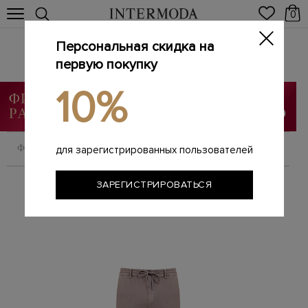
0
Персональная скидка на
Мужские брюки
Главная
первую покупку
Мужчинам
Одежда
Брюки
/
/
/
10%
ФИЛЬТРОВАТЬ
СОРТИРОВАТЬ
для зарегистрированных пользователей
ЗАРЕГИСТРИРОВАТЬСЯ