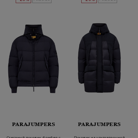
PARAJUMPERS
PARAJUMPERS
Стеганый пуховик-бомбер с
Пуховик из ультрапрочной