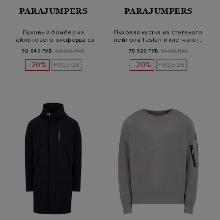
PARAJUMPERS
PARAJUMPERS
Пуховый бомбер из
Пуховая куртка из стеганого
нейлонового оксфорда со
нейлона Taslan и клетчатог…
съемным воро…
92 640 РУБ.
115 800 РУБ.
75 920 РУБ.
94 900 РУБ.
-20%
-20%
FW25/26
FW25/26