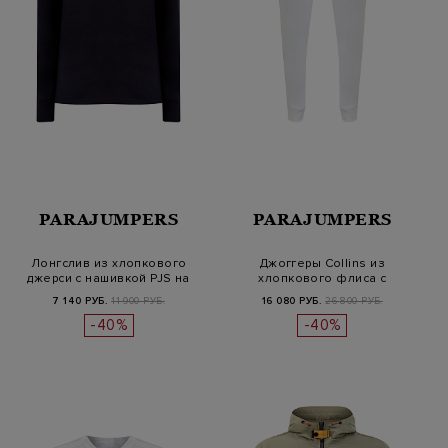
PARAJUMPERS
PARAJUMPERS
Лонгслив из хлопкового
Джоггеры Collins из
джерси с нашивкой PJS на
хлопкового флиса с
рукаве
объемным логоти…
7 140 РУБ.
11 900 РУБ.
16 080 РУБ.
26 800 РУБ.
-40%
-40%