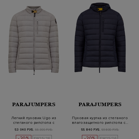
PARAJUMPERS
PARAJUMPERS
Легкий пуховик Ugo из
Пуховая куртка из стеганого
стеганого рипстопа с
влагозащитного рипстопа с…
нашивкой PJ…
53 040 РУБ.
66 300 РУБ.
55 840 РУБ.
69 800 РУБ.
-20%
-20%
FW25/26
FW25/26