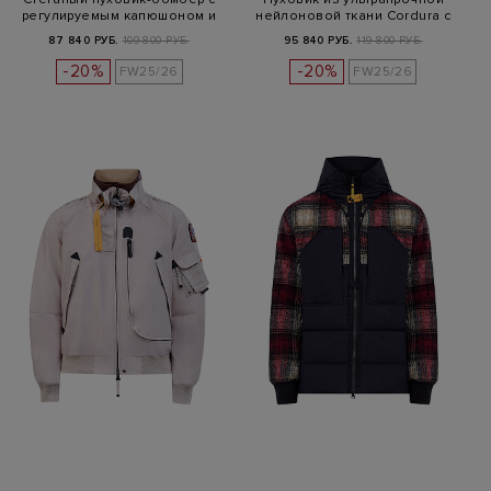
регулируемым капюшоном и
нейлоновой ткани Cordura с
наш…
на…
87 840 РУБ.
109 800 РУБ.
95 840 РУБ.
119 800 РУБ.
-20%
-20%
FW25/26
FW25/26