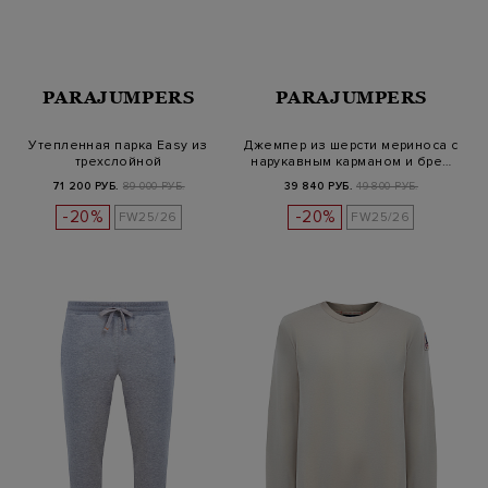
PARAJUMPERS
PARAJUMPERS
Утепленная парка Easy из
Джемпер из шерсти мериноса с
трехслойной
нарукавным карманом и бре…
водоотталкивающей…
71 200 РУБ.
89 000 РУБ.
39 840 РУБ.
49 800 РУБ.
-20%
-20%
FW25/26
FW25/26