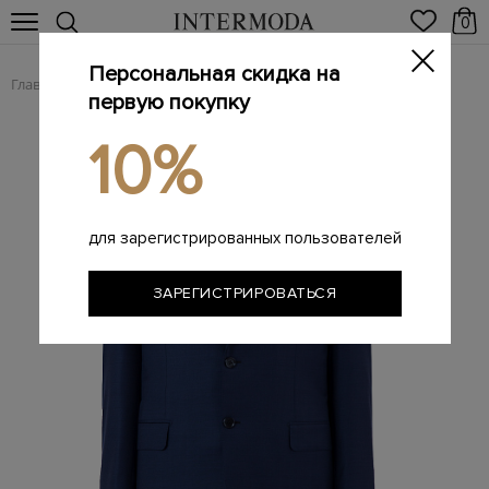
0
Персональная скидка на
Главная
Мужчинам
Одежда
Костюмы
костюм
/
/
/
/
первую покупку
10%
для зарегистрированных пользователей
ЗАРЕГИСТРИРОВАТЬСЯ