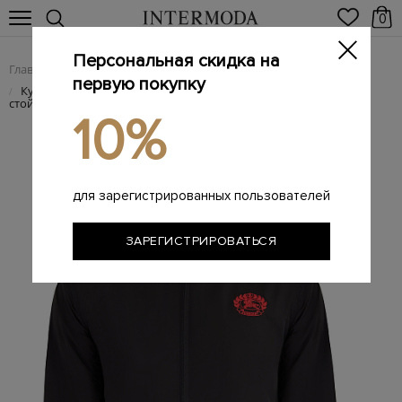
0
Персональная скидка на
Главная
Мужчинам
Одежда
Куртки
/
/
/
первую покупку
Куртка из&nbsp;влагостойкой тафты с&nbsp;воротником-
/
стойкой
10%
для зарегистрированных пользователей
ЗАРЕГИСТРИРОВАТЬСЯ