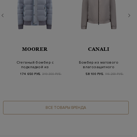
MOORER
CANALI
Стеганый бомбер с
Бомбер из матового
подкладкой из
влагозащитного
гусиного пуха и
нейлона с кожаной
174 650 РУБ.
349 300 РУБ.
58 100 РУБ.
116 200 РУБ.
съемны…
де…
ВСЕ ТОВАРЫ БРЕНДА