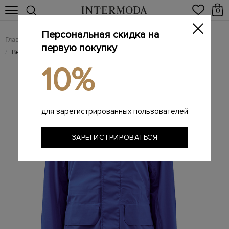
0
Персональная скидка на
Главная
Мужчинам
Одежда
Куртки
/
/
/
первую покупку
Ветронепроницаемая куртка PBI из материала Tri-Durance®
/
10%
для зарегистрированных пользователей
ЗАРЕГИСТРИРОВАТЬСЯ