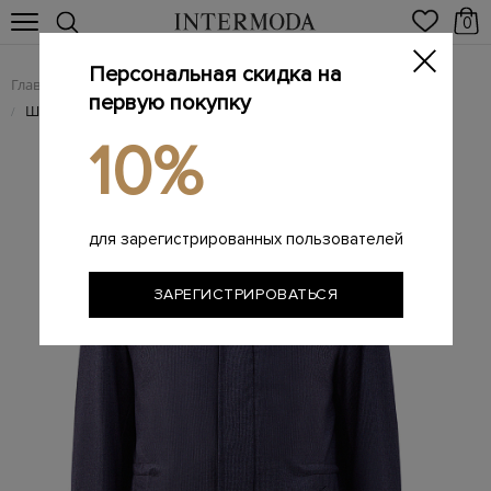
0
Персональная скидка на
Главная
Мужчинам
Одежда
Куртки
/
/
/
первую покупку
Шерстяная куртка с отделкой из меха енота
/
10%
для зарегистрированных пользователей
ЗАРЕГИСТРИРОВАТЬСЯ