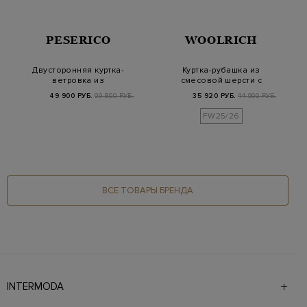
PESERICO
WOOLRICH
Двусторонняя куртка-
Куртка-рубашка из
ветровка из
смесовой шерсти с
влагозащитного
брендированным пат…
49 900 РУБ.
99 800 РУБ.
35 920 РУБ.
44 900 РУБ.
нейлона…
FW25/26
ВСЕ ТОВАРЫ БРЕНДА
INTERMODA
Галерея бутиков INTERMODA представляет более 60