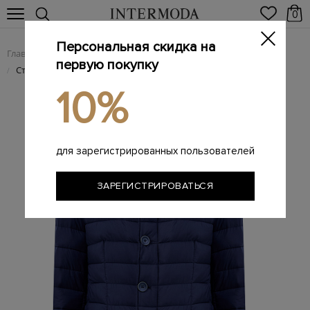
0
Персональная скидка на
Главная
Мужчинам
Одежда
Куртки
/
/
/
первую покупку
Стеганая куртка Il Giacco из влагозащитного микроволокна
/
10%
для зарегистрированных пользователей
ЗАРЕГИСТРИРОВАТЬСЯ