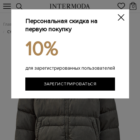
0
Персональная скидка на
Главная
Мужчинам
Одежда
Пуховики
/
/
/
первую покупку
Стеганый пуховик из нейлона Econyl® с линзами Goggle
/
10%
для зарегистрированных пользователей
ЗАРЕГИСТРИРОВАТЬСЯ