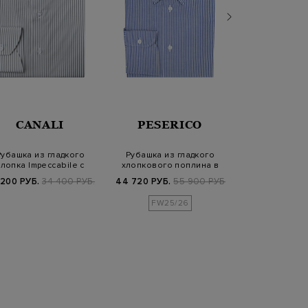
CANALI
PESERICO
CANA
Рубашка из гладкого
Рубашка из гладкого
Классическа
хлопка Impeccabile с
хлопкового поплина в
Performance и
принтом в пол…
тонкую полоск…
попли
 200 РУБ.
34 400 РУБ.
44 720 РУБ.
55 900 РУБ.
25 520 РУБ.
FW25/26
FW25/