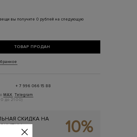
 вещи вы получите 0 рублей на следующую
ТОВАР ПРОДАН
збранное
+ 7 996 066 15 88
 в
MAX
,
Telegram
0 до 21:00)
ЬНАЯ СКИДКА НА
10%
ОКУПКУ