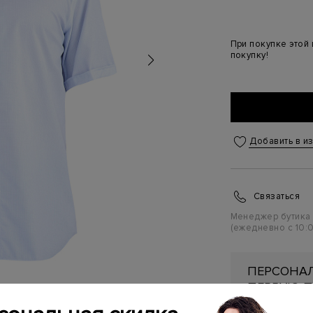
При покупке этой
покупку!
Добавить в и
Связаться
Менеджер бутика
(ежедневно с 10:0
ПЕРСОНАЛ
ПЕРВУЮ П
Подробнее