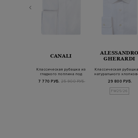
ALESSANDR
UDGI
CANALI
GHERARDI
 рубашка с
Классическая рубашка из
Классическая рубашка
разрезами на
гладкого поплина под
натурального хлопков
овицах
запонки
твила
900 РУБ.
7 770 РУБ.
25 900 РУБ.
29 800 РУБ.
FW25/26