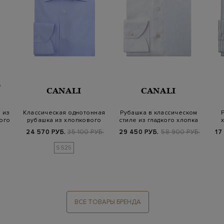
O
CANALI
CANALI
 из
Классическая однотонная
Рубашка в классическом
ого
рубашка из хлопкового
стиле из гладкого хлопка
поплина
Impecc…
24 570 РУБ.
35 100 РУБ.
29 450 РУБ.
58 900 РУБ.
17
SS25
ВСЕ ТОВАРЫ БРЕНДА