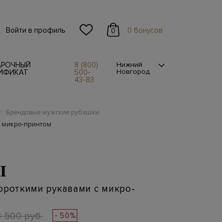
Войти в профиль
0 бонусов
0
АРОЧНЫЙ
8 (800)
Нижний
Новгород
ИФИКАТ
500-
43-83
Брендовые мужские рубашки
/
с микро-принтом
I
ороткими рукавами с микро-
8 500 руб.
- 50%