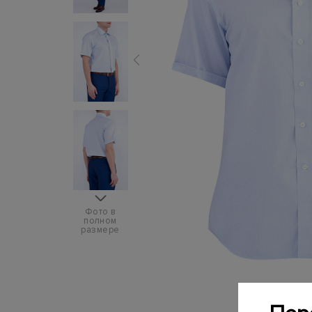
Фото в
полном
размере