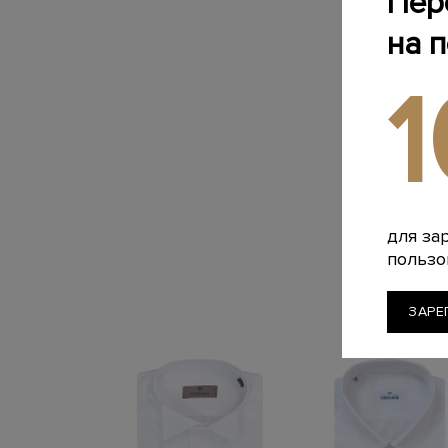
Пер
на 
для за
пользо
ЗАРЕ