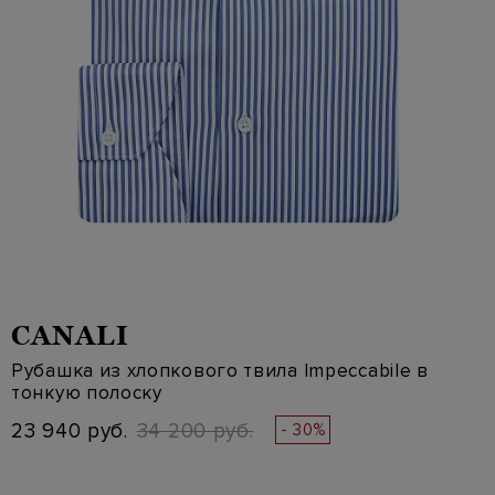
CANALI
Рубашка из хлопкового твила Impeccabile в
тонкую полоску
23 940 руб.
34 200 руб.
- 30%