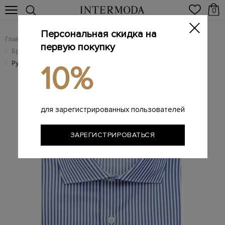
0
Персональная скидка на
Главная
Мужчинам
Одежда
/
/
первую покупку
Брендовые мужские рубашки
/
Рубашка из хлопкового твила Impeccabile в тонкую полоску
/
10%
для зарегистрированных пользователей
ЗАРЕГИСТРИРОВАТЬСЯ