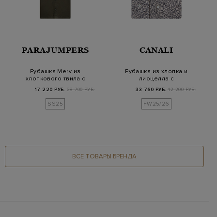
PARAJUMPERS
CANALI
Рубашка Merv из
Рубашка из хлопка и
хлопкового твила с
лиоцелла с
карманом и патчем P…
флористическим
17 220 РУБ.
28 700 РУБ.
33 760 РУБ.
42 200 РУБ.
принтом
SS25
FW25/26
ВСЕ ТОВАРЫ БРЕНДА