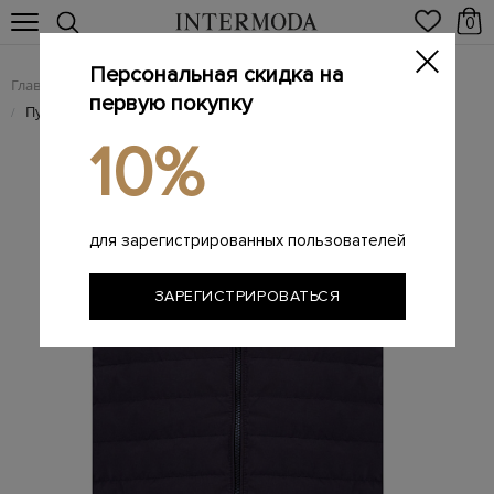
0
Персональная скидка на
Главная
Мужчинам
Одежда
Мужские жилеты
/
/
/
первую покупку
Пуховый жилет из стеганой влагозащитной тафты
/
10%
для зарегистрированных пользователей
ЗАРЕГИСТРИРОВАТЬСЯ